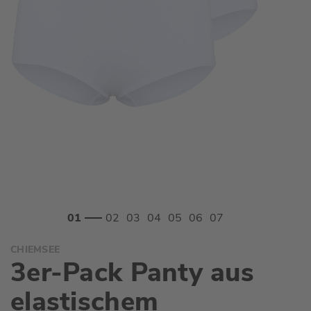
Zum
CHIEMSEE
Anfang
3er-Pack Panty aus
der
Bildgalerie
elastischem
springen