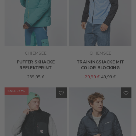
CHIEMSEE
CHIEMSEE
PUFFER SKIJACKE
TRAININGSJACKE MIT
REFLEKTPRINT
COLOR BLOCKING
239,95 €
29,99 €
49,99 €
SALE
-57%
ZUR
ZU
WUNSCHLISTE
WU
HINZUFÜGEN
HI