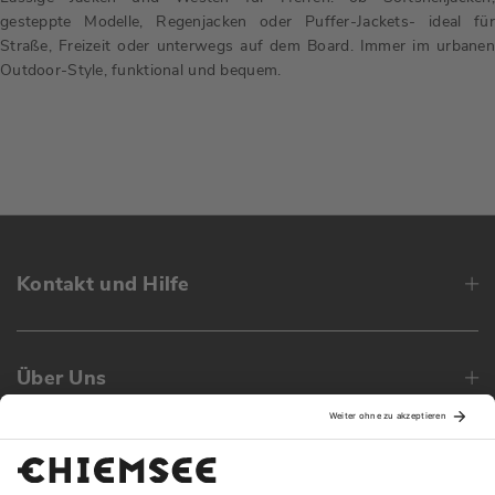
gesteppte Modelle, Regenjacken oder Puffer-Jackets- ideal für
Straße, Freizeit oder unterwegs auf dem Board. Immer im urbanen
Outdoor-Style, funktional und bequem.
Kontakt und Hilfe
Über Uns
Family