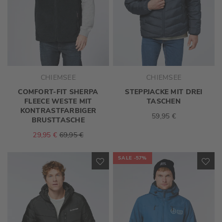
CHIEMSEE
CHIEMSEE
COMFORT-FIT SHERPA
STEPPJACKE MIT DREI
FLEECE WESTE MIT
TASCHEN
KONTRASTFARBIGER
59,95 €
BRUSTTASCHE
29,95 €
69,95 €
SALE
-57%
ZUR
ZU
WUNSCHLISTE
WU
HINZUFÜGEN
HI