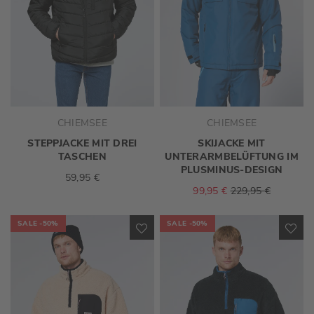
CHIEMSEE
CHIEMSEE
STEPPJACKE MIT DREI
SKIJACKE MIT
TASCHEN
UNTERARMBELÜFTUNG IM
PLUSMINUS-DESIGN
59,95 €
99,95 €
229,95 €
SALE
-50%
SALE
-50%
ZUR
ZU
WUNSCHLISTE
WU
HINZUFÜGEN
HI