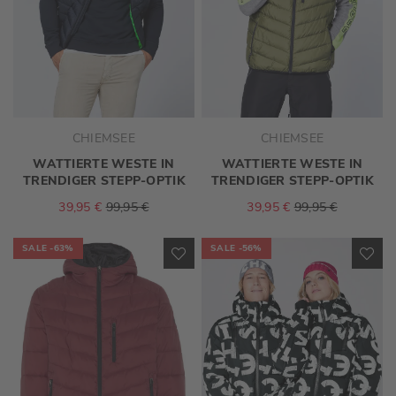
CHIEMSEE
CHIEMSEE
WATTIERTE WESTE IN
WATTIERTE WESTE IN
TRENDIGER STEPP-OPTIK
TRENDIGER STEPP-OPTIK
39,95 €
99,95 €
39,95 €
99,95 €
SALE
-63%
SALE
-56%
ZUR
ZU
WUNSCHLISTE
WU
HINZUFÜGEN
HI