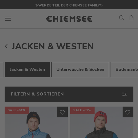
✨
WERDE TEIL DER CHIEMSEE FAMILY
✨
Navigation umschalten
Me
JACKEN & WESTEN
Jacken & Westen
Unterwäsche & Socken
Bademänt
FILTERN & SORTIEREN
SALE
-61%
SALE
-61%
ZUR
ZU
WUNSCHLISTE
WU
HINZUFÜGEN
HI