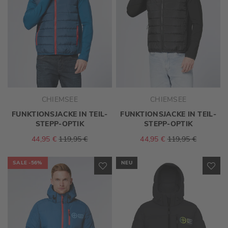
CHIEMSEE
CHIEMSEE
FUNKTIONSJACKE IN TEIL-
FUNKTIONSJACKE IN TEIL-
STEPP-OPTIK
STEPP-OPTIK
44,95 €
119,95 €
44,95 €
119,95 €
SALE
-56%
NEU
ZUR
ZU
WUNSCHLISTE
WU
HINZUFÜGEN
HI