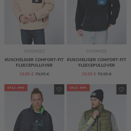
CHIEMSEE
CHIEMSEE
KUSCHELIGER COMFORT-FIT
KUSCHELIGER COMFORT-FIT
FLEECEPULLOVER
FLEECEPULLOVER
39,95 €
79,95 €
39,95 €
79,95 €
SALE
-60%
SALE
-60%
ZUR
ZU
WUNSCHLISTE
WU
HINZUFÜGEN
HI