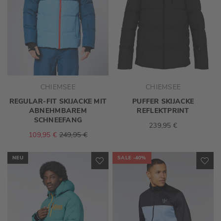
CHIEMSEE
CHIEMSEE
REGULAR-FIT SKIJACKE MIT
PUFFER SKIJACKE
ABNEHMBAREM
REFLEKTPRINT
SCHNEEFANG
239,95 €
109,95 €
249,95 €
NEU
SALE
-40%
ZUR
ZU
WUNSCHLISTE
WU
HINZUFÜGEN
HI