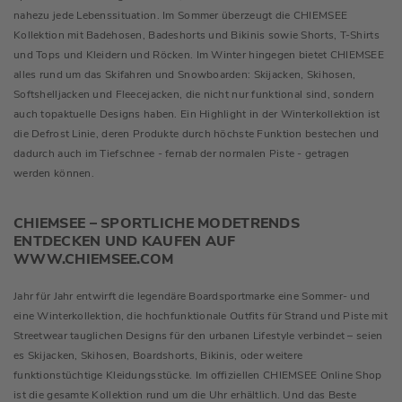
nahezu jede Lebenssituation. Im Sommer überzeugt die CHIEMSEE
Kollektion mit Badehosen, Badeshorts und Bikinis sowie Shorts, T-Shirts
und Tops und Kleidern und Röcken. Im Winter hingegen bietet CHIEMSEE
alles rund um das Skifahren und Snowboarden: Skijacken, Skihosen,
Softshelljacken und Fleecejacken, die nicht nur funktional sind, sondern
auch topaktuelle Designs haben. Ein Highlight in der Winterkollektion ist
die Defrost Linie, deren Produkte durch höchste Funktion bestechen und
dadurch auch im Tiefschnee - fernab der normalen Piste - getragen
werden können.
CHIEMSEE – SPORTLICHE MODETRENDS
ENTDECKEN UND KAUFEN AUF
WWW.CHIEMSEE.COM
Jahr für Jahr entwirft die legendäre Boardsportmarke eine Sommer- und
eine Winterkollektion, die hochfunktionale Outfits für Strand und Piste mit
Streetwear tauglichen Designs für den urbanen Lifestyle verbindet – seien
es Skijacken, Skihosen, Boardshorts, Bikinis, oder weitere
funktionstüchtige Kleidungsstücke. Im offiziellen CHIEMSEE Online Shop
ist die gesamte Kollektion rund um die Uhr erhältlich. Und das Beste