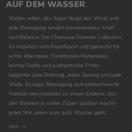
AN LAND
AUF DEM WASSER
Wellen rollen heran, das Meer rauscht, die
Wellen rollen, das Segel fängt den Wind, und
Sonne taucht alles in goldene Farben. Die
jede Bewegung fordert Konzentration, Kraft
Chiemsee Summer Collection ist inspiriert vom
und Balance. Die Chiemsee Summer Collection
Boardsport und für echte Sommer-Abenteuer
ist inspiriert vom Boardsport und gemacht für
gemacht. Funktionale Materialien, authentische
echte Abenteuer. Funktionale Materialien,
Prints und leichte Stoffe sorgen für
leichte Stoffe und authentische Prints
Bewegungsfreiheit und Komfort, egal ob auf
begleiten jede Drehung, jeden Sprung und jede
dem Surfboard, am Strand oder beim Erkunden
Welle. Energie, Bewegung und unbeschwerte
neuer Spots. Jeder Moment kann zum Erlebnis
Freiheit verschmelzen zu einem Erlebnis, das
werden – Energie, Action und unbeschwerte
den Sommer in vollen Zügen spürbar macht –
Sommertage inklusive. Chiemsee begleitet
jedes Mal, wenn man aufs Wasser geht.
überall hin, wo Freiheit und Abenteuer
MEN
aufeinandertreffen.