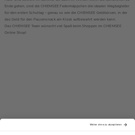
Ende gehen, sind die CHIEMSEE Federmäppchen die idealen Wegbegleiter
für den ersten Schultag – genau so wie die CHIEMSEE Geldbörsen, in der
das Geld für den Pausensnack am Kiosk aufbewahrt werden kann.
Das CHIEMSEE Team wünscht viel Spaß beim Shoppen im CHIEMSEE
Online Shop!