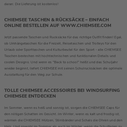
daran: Die Lieferung ist kostenlos!
CHIEMSEE TASCHEN & RÜCKSÄCKE – EINFACH
ONLINE BESTELLEN AUF WWW.CHIEMSEE.COM
Jetzt passende Taschen und Rucksäcke für das richtige Outfit finden! Egal,
ob Umhängetaschen für die Freizeit, Reisetaschen und Trolleys für den
Urlaub oder Sporttaschen und Kulturbeutel für den Sport - alle CHIEMSEE
Taschen bestechen mit hochtechnischen und funktionalen Details und
coolen Designs. Und wenn es "Back to school" heißt und das Schuljahr
wieder beginnt, liefert CHIEMSEE mit seinen Schulrucksäcken die optimale
Ausstattung für den Weg zur Schule.
TOLLE CHIEMSEE ACCESSOIRES BEI WINDSURFING
CHIEMSEE ENTDECKEN
Im Sommer, wenn es heiß und sonnig ist, sorgen die CHIEMSEE Caps für
den nötigen Schatten im Gesicht. Im Winter, wenn es kalt und frostig ist,
wärmen die CHIEMSEE Mützen, Stirnbänder und Schals die Ohren und den
Hals. Und sowohl im Sommer als auch im Winter, wenn die Schulferien zu