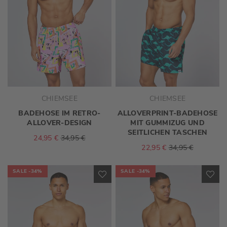
CHIEMSEE
CHIEMSEE
BADEHOSE IM RETRO-
ALLOVERPRINT-BADEHOSE
ALLOVER-DESIGN
MIT GUMMIZUG UND
SEITLICHEN TASCHEN
24,95 €
34,95 €
22,95 €
34,95 €
SALE
-34%
SALE
-34%
ZUR
ZU
WUNSCHLISTE
WU
HINZUFÜGEN
HI