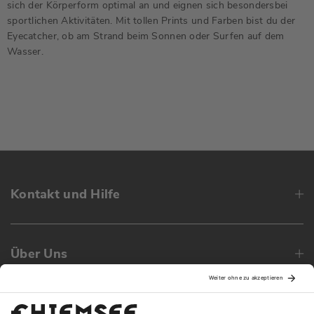
sich der Körperform optimal an und eignen sich besondersbei
sportlichen Aktivitäten. Mit tollen Prints und Farben bist du der
Eyecatcher, ob am Strand beim Sonnen oder Surfen auf dem
Wasser.
Kontakt und Hilfe
Über Uns
Family