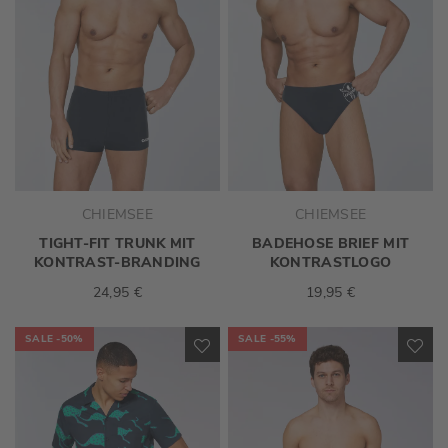
CHIEMSEE
CHIEMSEE
TIGHT-FIT TRUNK MIT
BADEHOSE BRIEF MIT
KONTRAST-BRANDING
KONTRASTLOGO
24,95 €
19,95 €
SALE
-50%
SALE
-55%
ZUR
ZU
WUNSCHLISTE
WU
HINZUFÜGEN
HI