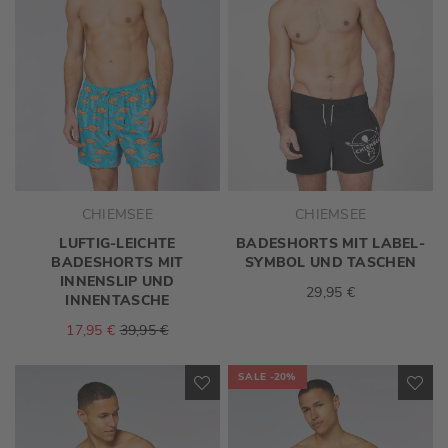
CHIEMSEE
CHIEMSEE
LUFTIG-LEICHTE
BADESHORTS MIT LABEL-
BADESHORTS MIT
SYMBOL UND TASCHEN
INNENSLIP UND
29,95 €
INNENTASCHE
17,95 €
39,95 €
SALE
-20%
ZUR
ZU
WUNSCHLISTE
WU