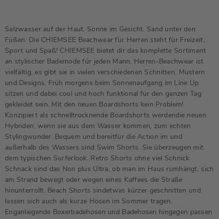
Salzwasser auf der Haut. Sonne im Gesicht. Sand unter den
Füßen. Die CHIEMSEE Beachwear für Herren steht für Freizeit,
Sport und Spaß! CHIEMSEE bietet dir das komplette Sortiment
an stylischer Bademode für jeden Mann. Herren-Beachwear ist
vielfältig, es gibt sie in vielen verschiedenen Schnitten, Mustern
und Designs. Früh morgens beim Sonnenaufgang im Line Up
sitzen und dabei cool und hoch funktional für den ganzen Tag
gekleidet sein. Mit den neuen Boardshorts kein Problem!
Konzipiert als schnelltrocknende Boardshorts werdendie neuen
Hybriden, wenn sie aus dem Wasser kommen, zum echten
Stylingwunder. Bequem und bereitfür die Action im und
außerhalb des Wassers sind Swim Shorts. Sie überzeugen mit
dem typischen Surferlook. Retro Shorts ohne viel Schnick
Schnack sind das Non plus Ultra, ob man im Haus rumhängt, sich
am Strand bewegt oder wegen eines Kaffees die Straße
hinunterrollt. Beach Shorts sindetwas kürzer geschnitten und
lassen sich auch als kurze Hosen im Sommer tragen.
Enganliegende Boxerbadehosen und Badehosen hingegen passen