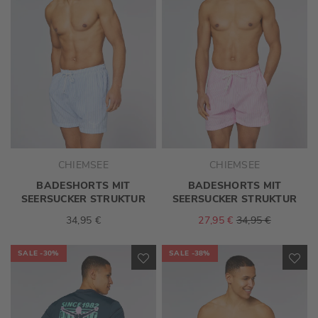
HINZUFÜGEN
HI
CHIEMSEE
CHIEMSEE
BADESHORTS MIT
BADESHORTS MIT
SEERSUCKER STRUKTUR
SEERSUCKER STRUKTUR
34,95 €
27,95 €
34,95 €
SALE
-30%
SALE
-38%
ZUR
ZU
WUNSCHLISTE
WU
HINZUFÜGEN
HI