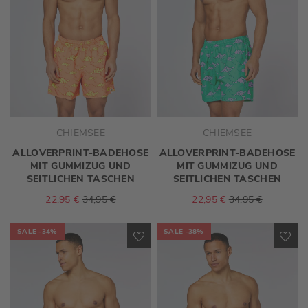
CHIEMSEE
CHIEMSEE
ALLOVERPRINT-BADEHOSE
ALLOVERPRINT-BADEHOSE
MIT GUMMIZUG UND
MIT GUMMIZUG UND
SEITLICHEN TASCHEN
SEITLICHEN TASCHEN
22,95 €
34,95 €
22,95 €
34,95 €
SALE
-34%
SALE
-38%
ZUR
ZU
WUNSCHLISTE
WU
HINZUFÜGEN
HI