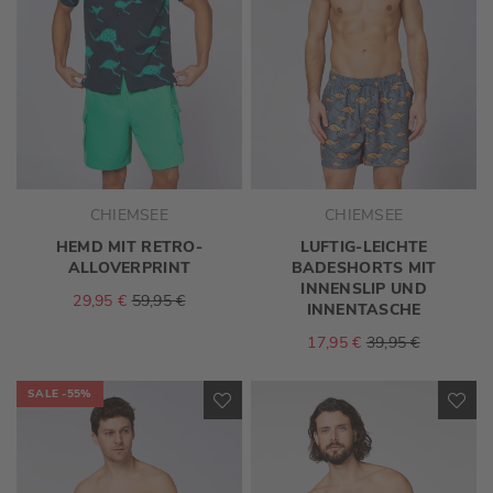
CHIEMSEE
CHIEMSEE
HEMD MIT RETRO-
LUFTIG-LEICHTE
ALLOVERPRINT
BADESHORTS MIT
INNENSLIP UND
29,95 €
59,95 €
INNENTASCHE
17,95 €
39,95 €
SALE
-55%
ZUR
ZU
WUNSCHLISTE
WU
HINZUFÜGEN
HI