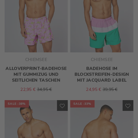
CHIEMSEE
CHIEMSEE
ALLOVERPRINT-BADEHOSE
BADEHOSE IM
MIT GUMMIZUG UND
BLOCKSTREIFEN-DESIGN
SEITLICHEN TASCHEN
MIT JACQUARD LABEL
22,95 €
34,95 €
24,95 €
39,95 €
SALE
-38%
SALE
-33%
ZUR
ZU
WUNSCHLISTE
WU
HINZUFÜGEN
HI