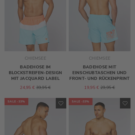
CHIEMSEE
CHIEMSEE
BADEHOSE IM
BADEHOSE MIT
BLOCKSTREIFEN-DESIGN
EINSCHUBTASCHEN UND
MIT JACQUARD LABEL
FRONT- UND RÜCKENPRINT
24,95 €
39,95 €
19,95 €
29,95 €
SALE
-33%
SALE
-33%
ZUR
ZU
WUNSCHLISTE
WU
HINZUFÜGEN
HI