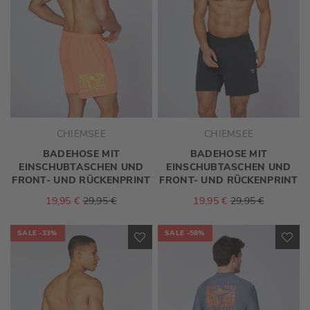
CHIEMSEE
CHIEMSEE
BADEHOSE MIT
BADEHOSE MIT
EINSCHUBTASCHEN UND
EINSCHUBTASCHEN UND
FRONT- UND RÜCKENPRINT
FRONT- UND RÜCKENPRINT
19,95 €
29,95 €
19,95 €
29,95 €
SALE
-33%
SALE
-58%
ZUR
ZU
WUNSCHLISTE
WU
HINZUFÜGEN
HI