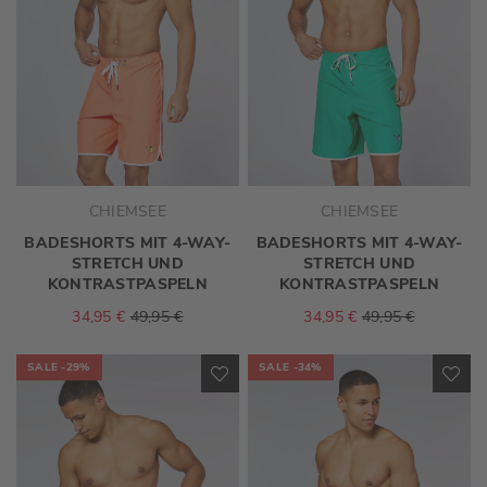
CHIEMSEE
CHIEMSEE
BADESHORTS MIT 4-WAY-
BADESHORTS MIT 4-WAY-
STRETCH UND
STRETCH UND
KONTRASTPASPELN
KONTRASTPASPELN
34,95 €
49,95 €
34,95 €
49,95 €
SALE
-29%
SALE
-34%
ZUR
ZU
WUNSCHLISTE
WU
HINZUFÜGEN
HI