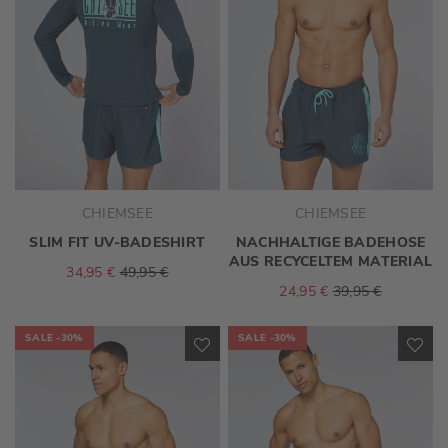
CHIEMSEE
CHIEMSEE
SLIM FIT UV-BADESHIRT
NACHHALTIGE BADEHOSE
AUS RECYCELTEM MATERIAL
34,95 €
49,95 €
24,95 €
39,95 €
SALE
-30%
SALE
-30%
ZUR
ZU
WUNSCHLISTE
WU
HINZUFÜGEN
HI