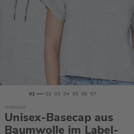
Zum
CHIEMSEE
Anfang
Unisex-Basecap aus
der
Bildgalerie
Baumwolle im Label-
springen