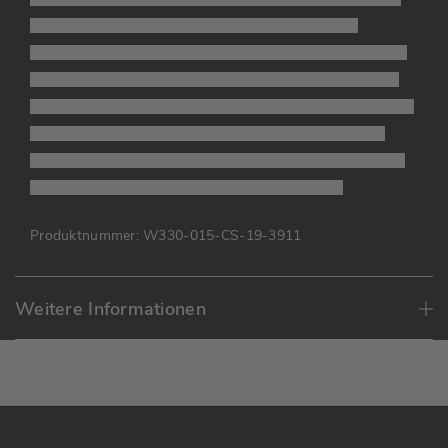
stolz auf der Front. Im Inneren ist das Portemonnaie
großzügig und strukturiert. Insgesamt 13 Steckfächer bieten
übersichtlichen Platz für Bank- & Visitenkarten sowie Fotos
der Liebsten. Bargeld verstauen Sie im separaten Schein- oder
Münzfach. Das Leder hat eine edle, matte Optik und liegt
herrlich weich in der Hand. Die schmale und kompakte Form
passt in so gut wie jede Jacken- und Hosentasche!
Produktnummer:
W330-015-CS-19-3911
Weitere Informationen