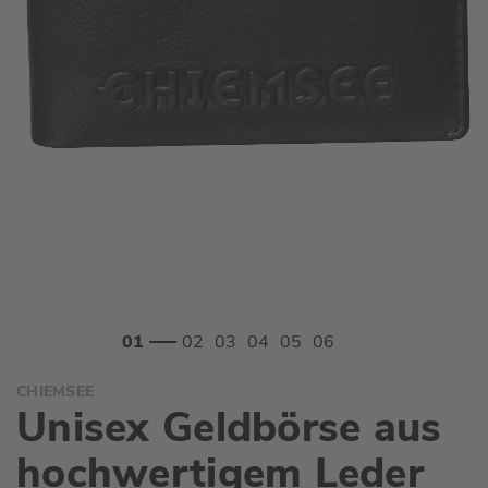
Zum
CHIEMSEE
Anfang
Unisex Geldbörse aus
der
Bildgalerie
hochwertigem Leder
springen