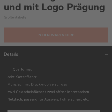
und mit Logo Prägung
Größentabelle
IN DEN WARENKORB
Details
Im Querformat
acht Kartenfächer
Münzfach mit Druckknopfverschluss
zwei Geldscheinfächer / zwei offene Innentaschen
Netzfach, passend für Ausweis, Führerschein, etc.
Die Leder Geldbörse von Chiemsee trägt den Markennamen