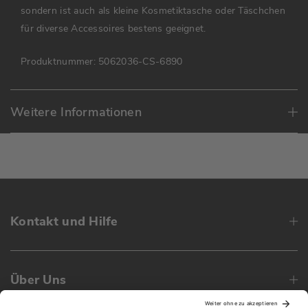
sondern ist auch als kleine Kosmetiktasche oder Täschchen
für diverse Accessoires bestens geeignet.
Produktnummer:
5062036-CS-6890
Weitere Informationen
Kontakt und Hilfe
Über Uns