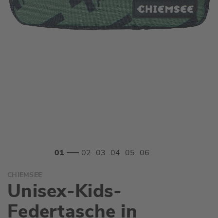
Zum
CHIEMSEE
Anfang
Unisex-Kids-
der
Bildgalerie
Federtasche in
springen