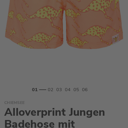
Zum
CHIEMSEE
Anfang
Alloverprint Jungen
der
Bildgalerie
Badehose mit
springen