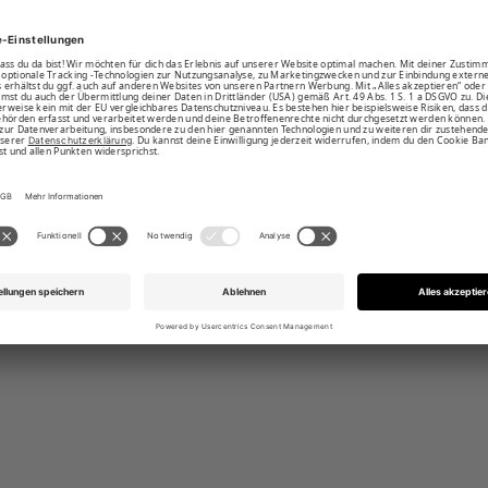
rter Neonprint an den Seiten
naht 39""Länge"