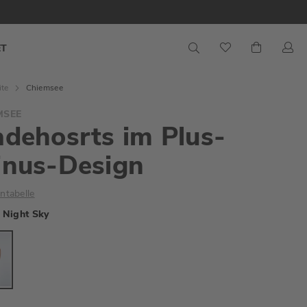
S
Mein War
ET
ite
Chiemsee
MSEE
dehosrts im Plus-
inus-Design
ntabelle
Night Sky