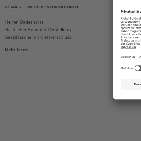
DETAILS
WEITERE INFORMATIONEN
Herren Badeshorts
platzie
elastischer Bund mit Verstellung
"Außen
Gesäßtasche mit Klettverschluss
Mehr lesen