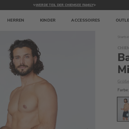
✨
WERDE TEIL DER CHIEMSEE FAMILY
✨
HERREN
KINDER
ACCESSOIRES
OUTL
Startse
CHIE
Ba
M
Größe
Farbe