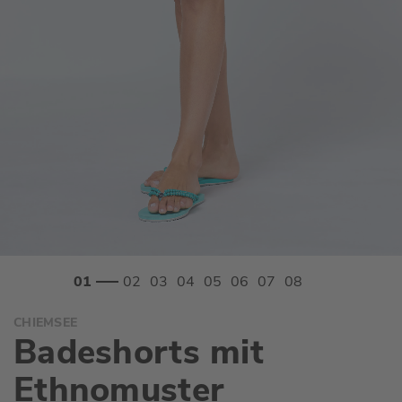
Zum
CHIEMSEE
Anfang
Badeshorts mit
der
Bildgalerie
Ethnomuster
springen