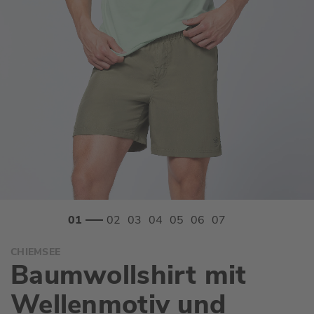
Zum
CHIEMSEE
Anfang
Baumwollshirt mit
der
Bildgalerie
Wellenmotiv und
springen