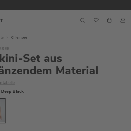
S
Mein War
ET
ite
Chiemsee
MSEE
kini-Set aus
änzendem Material
ntabelle
Deep Black