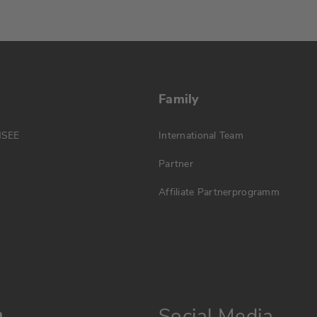
Family
MSEE
International Team
Partner
Affiliate Partnerprogramm
Social Media
n