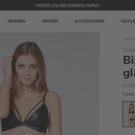
✨
WERDE TEIL DER CHIEMSEE FAMILY
✨
HERREN
KINDER
ACCESSOIRES
OUTL
Startse
CHIE
Bi
gl
Größe
Farbe