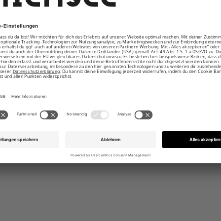
eschnittenes Höschen mit 2 Bändern an der
der am Oberteil