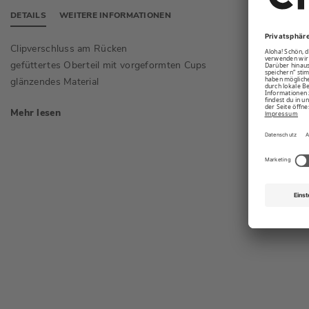
DETAILS
WEITERE INFORMATIONEN
Clipverschluss am Rücken
knapp g
Seite
gefüttertes Oberteil mit vorgeformten Cups
Zierbän
glänzendes Material
Mehr lesen