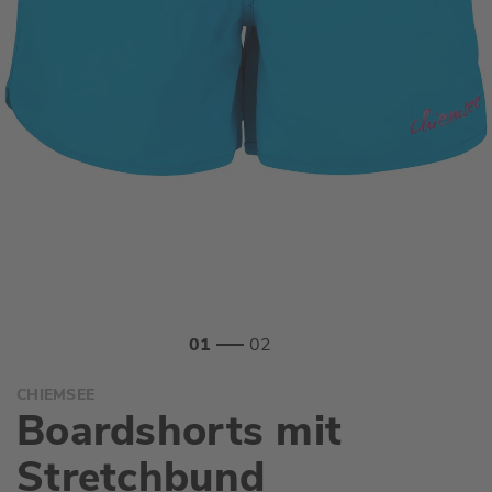
Zum
CHIEMSEE
Anfang
Boardshorts mit
der
Bildgalerie
Stretchbund
springen