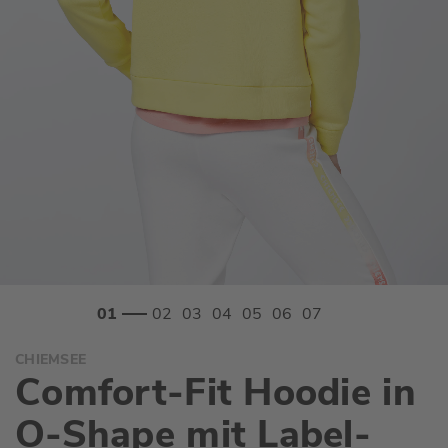
Zum
CHIEMSEE
Anfang
Comfort-Fit Hoodie in
der
Bildgalerie
O-Shape mit Label-
springen