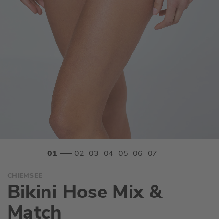
Zum
CHIEMSEE
Anfang
Bikini Hose Mix &
der
Bildgalerie
Match
springen