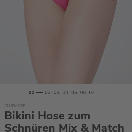
Zum
CHIEMSEE
Anfang
Bikini Hose zum
der
Bildgalerie
Schnüren Mix & Match
springen