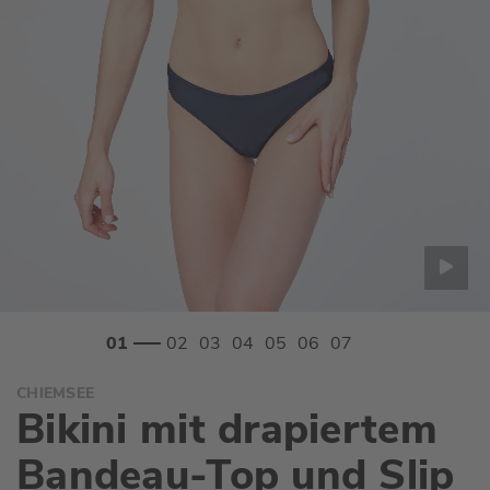
Zum
CHIEMSEE
Anfang
Bikini mit drapiertem
der
Bildgalerie
Bandeau-Top und Slip
springen