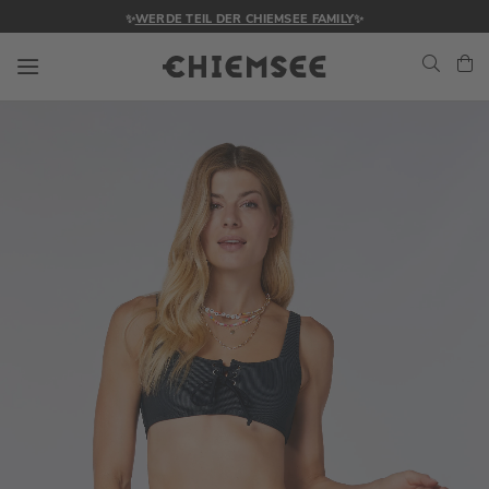
✨
WERDE TEIL DER CHIEMSEE FAMILY
✨
Navigation umschalten
Me
Zum
Ende
der
Bildgalerie
springen