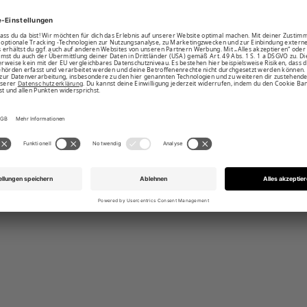
-Oberteil mit stylishem Karree-Ausschnitt
ose mit mittelhohen Beinausschnitten