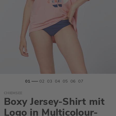
Zum
CHIEMSEE
Anfang
Boxy Jersey-Shirt mit
der
Bildgalerie
Logo in Multicolour-
springen