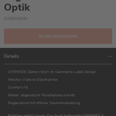
Optik
Größentabelle
IN DEN WARENKORB
Details
CHIEMSEE Damen-Shirt im Geometrie-Label-Design
Weicher Viskose-Elasthanmix
Comfort-Fit
Weiter, abgesetzter Rundhalsausschnitt
Raglanärmel mit offener Saumverarbeitung
Stylisher geht’s kaum: Das bunt bedruckte CHIEMSEE T-