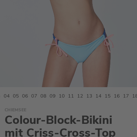
Zum
CHIEMSEE
Anfang
Colour-Block-Bikini
der
Bildgalerie
mit Criss-Cross-Top
springen