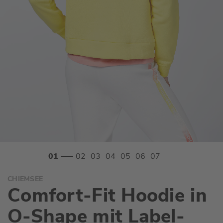
Zum
CHIEMSEE
Anfang
Comfort-Fit Hoodie in
der
Bildgalerie
O-Shape mit Label-
springen