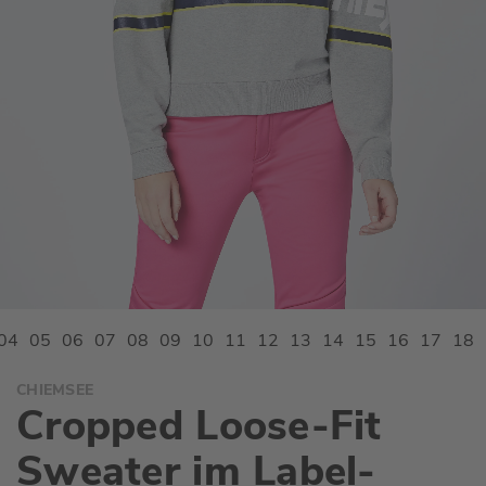
Zum
CHIEMSEE
Anfang
Cropped Loose-Fit
der
Bildgalerie
Sweater im Label-
springen