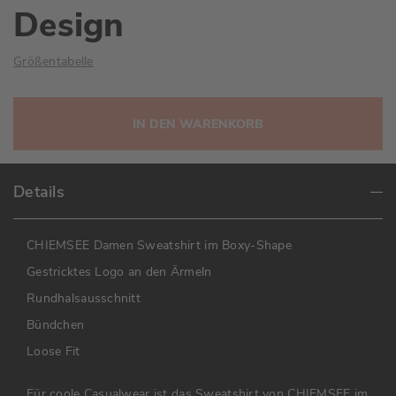
Design
Größentabelle
IN DEN WARENKORB
Details
CHIEMSEE Damen Sweatshirt im Boxy-Shape
Gestricktes Logo an den Ärmeln
Rundhalsausschnitt
Bündchen
Loose Fit
Für coole Casualwear ist das Sweatshirt von CHIEMSEE im