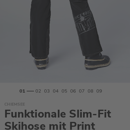
Zum
CHIEMSEE
Anfang
Funktionale Slim-Fit
der
Bildgalerie
Skihose mit Print
springen