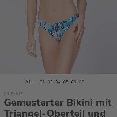
Zum
CHIEMSEE
Anfang
Gemusterter Bikini mit
der
Bildgalerie
Triangel-Oberteil und
springen