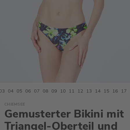
Zum
CHIEMSEE
Anfang
Gemusterter Bikini mit
der
Bildgalerie
Triangel-Oberteil und
springen