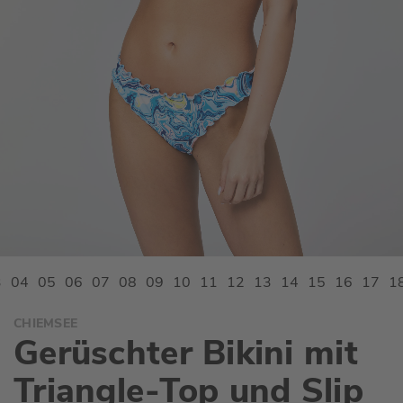
Zum
CHIEMSEE
Anfang
Gerüschter Bikini mit
der
Bildgalerie
Triangle-Top und Slip
springen