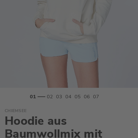
Zum
CHIEMSEE
Anfang
Hoodie aus
der
Bildgalerie
Baumwollmix mit
springen