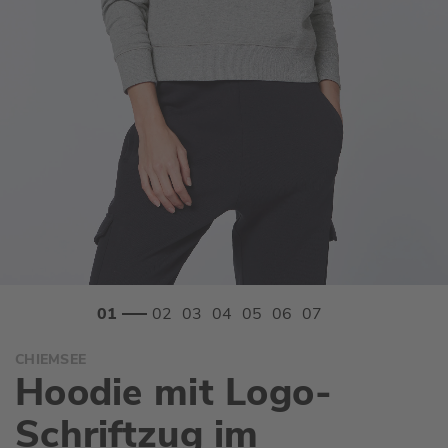
Zum
CHIEMSEE
Anfang
Hoodie mit Logo-
der
Bildgalerie
Schriftzug im
springen