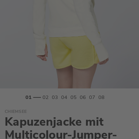
Zum
CHIEMSEE
Anfang
Kapuzenjacke mit
der
Bildgalerie
Multicolour-Jumper-
springen