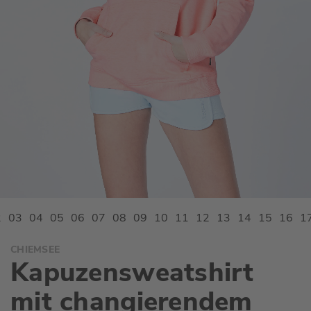
Zum
CHIEMSEE
Anfang
Kapuzensweatshirt
der
Bildgalerie
mit changierendem
springen