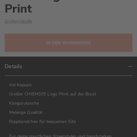
Print
Größentabelle
IN DEN WARENKORB
Details
mit Kapuze
Großer CHIEMSEE Logo Print auf der Brust
Kängurutasche
Melange Qualität
Rippbündchen für bequemen Sitz
Für deine sportlichen Streetstyles und trendstarken