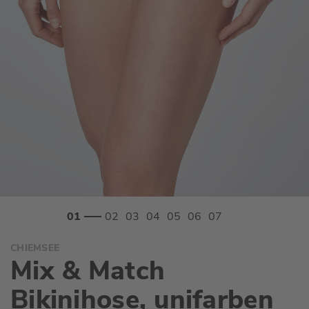
Zum
CHIEMSEE
Anfang
Mix & Match
der
Bildgalerie
Bikinihose, unifarben
springen