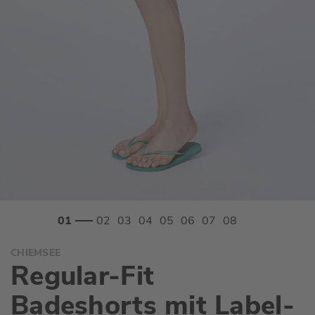
Zum
CHIEMSEE
Anfang
Regular-Fit
der
Bildgalerie
Badeshorts mit Label-
springen