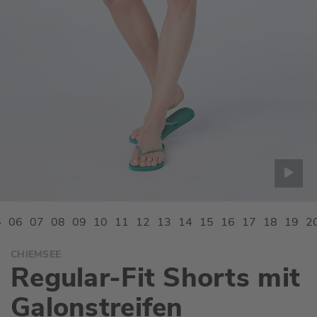
Zum
CHIEMSEE
Anfang
Regular-Fit Shorts mit
der
Bildgalerie
Galonstreifen
springen