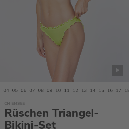
Zum
CHIEMSEE
Anfang
Rüschen Triangel-
der
Bildgalerie
Bikini-Set
springen