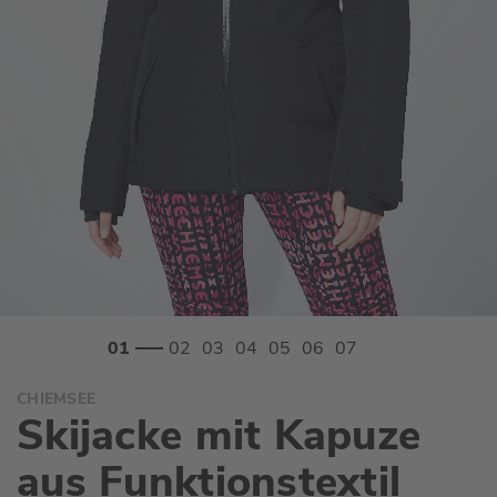
Zum
CHIEMSEE
Anfang
Skijacke mit Kapuze
der
Bildgalerie
aus Funktionstextil
springen