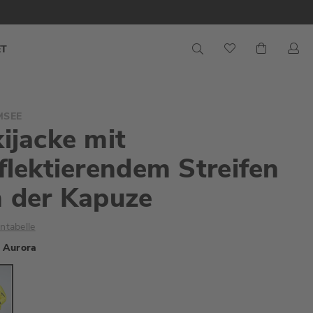
S
Mein War
ET
MSEE
ijacke mit
flektierendem Streifen
 der Kapuze
ntabelle
Aurora