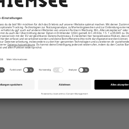
tasche am linken Oberarm
de mit elastischem Bund und Daumenloch