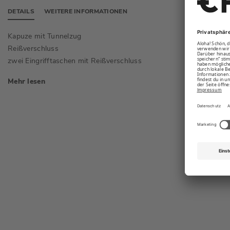
DETAILS
WEITERE INFORMATIONEN
Kapuze mit Tunnelzug
Skipass
Reißverschluss
Ärmelen
zwei Eingrifftaschen mit Reißverschluss
Mehr lesen