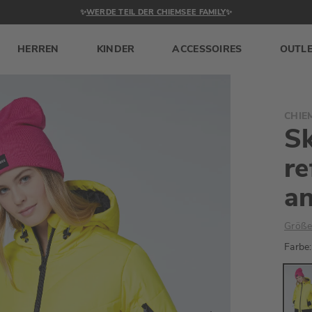
✨
WERDE TEIL DER CHIEMSEE FAMILY
✨
HERREN
KINDER
ACCESSOIRES
OUTL
CHIE
Sk
re
an
Größe
Farbe