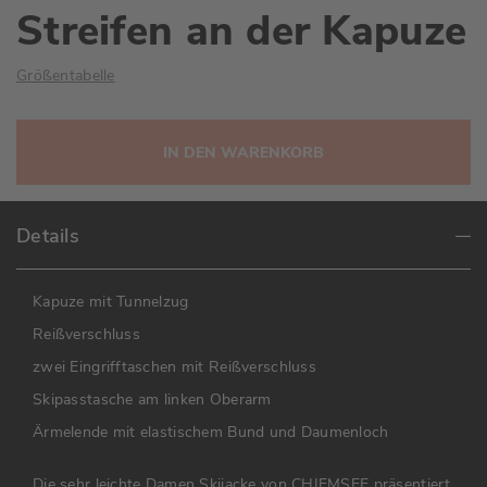
Streifen an der Kapuze
Größentabelle
IN DEN WARENKORB
Details
Kapuze mit Tunnelzug
Reißverschluss
zwei Eingrifftaschen mit Reißverschluss
Skipasstasche am linken Oberarm
Ärmelende mit elastischem Bund und Daumenloch
Die sehr leichte Damen Skijacke von CHIEMSEE präsentiert