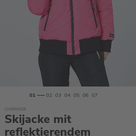
Zum
CHIEMSEE
Anfang
Skijacke mit
der
Bildgalerie
reflektierendem
springen