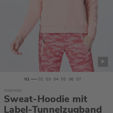
Zum
CHIEMSEE
Anfang
Sweat-Hoodie mit
der
Bildgalerie
Label-Tunnelzugband
springen