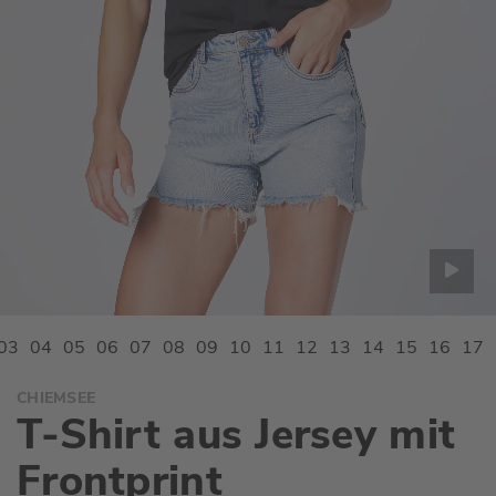
Zum
CHIEMSEE
Anfang
T-Shirt aus Jersey mit
der
Bildgalerie
Frontprint
springen