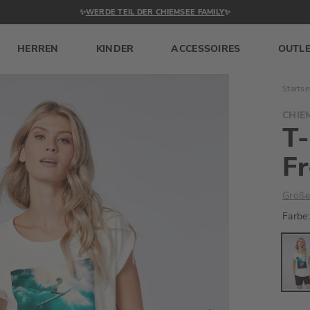
✨
WERDE TEIL DER CHIEMSEE FAMILY
✨
HERREN
KINDER
ACCESSOIRES
OUTL
Startse
CHIE
T-
Fr
Größe
Farbe