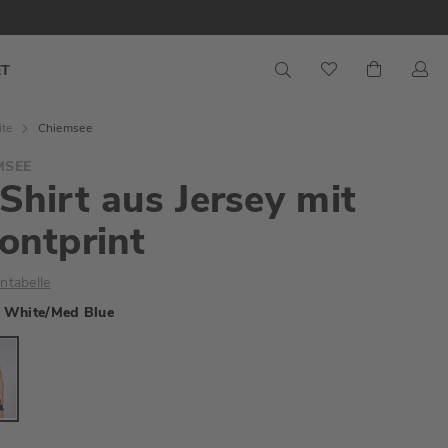
S
Mein War
ET
ite
Chiemsee
MSEE
Shirt aus Jersey mit
ontprint
ntabelle
White/Med Blue