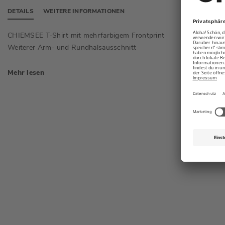
DETAILS
WEITERE INFORMATIONEN
CHIEMSEE T-Shirt mit mehrfarbigem Frontprint
Gekremp
Weiterer Arm- und Rundhalsausschnitt
Hinten 
Mehr lesen