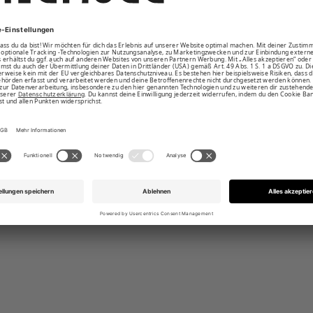
elte Ärmel
etwas länger als vorn