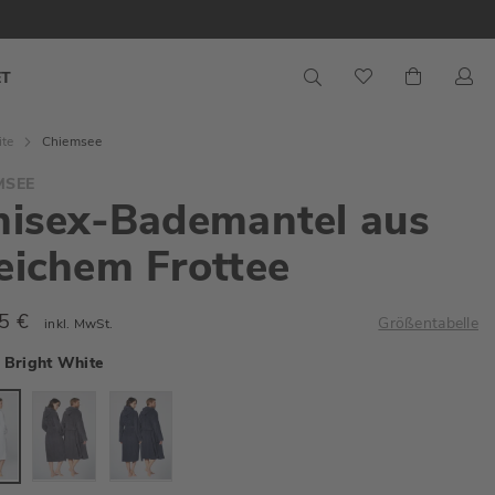
S
Mein War
ET
ite
Chiemsee
MSEE
nisex-Bademantel aus
eichem Frottee
5 €
Größentabelle
inkl. MwSt.
Bright White