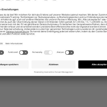
 Bindeband und 2 Taschen
änge in cm: S: 113, M: 115, L: 117, XL: 119,
21