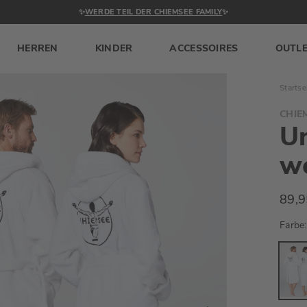
✨
WERDE TEIL DER CHIEMSEE FAMILY
✨
HERREN
KINDER
ACCESSOIRES
OUTL
Startse
CHIE
U
w
89,9
Farbe