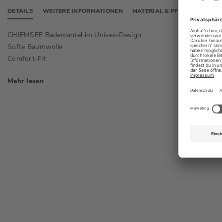
DETAILS
WEITERE INFORMATIONEN
MATERIAL & PFLEGE
CHIEMSEE Bademantel im Unisex-Design
Kapuze,
Softe Baumwolle
Rückenl
XXL: 1
Comfort-Fit
Mehr lesen