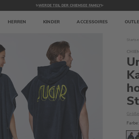
✨
WERDE TEIL DER CHIEMSEE FAMILY
✨
HERREN
KINDER
ACCESSOIRES
OUTL
Startse
CHIE
Un
K
h
St
Größe
Farbe