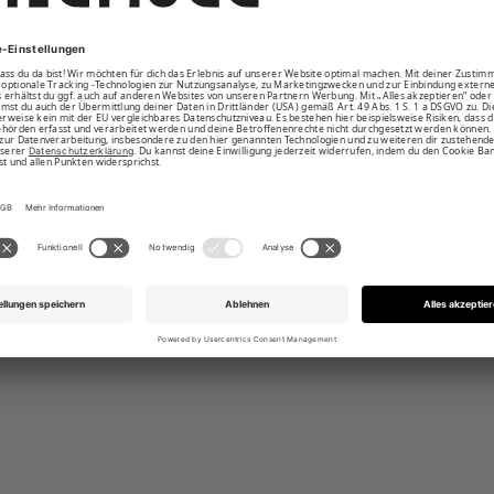
mel und in Knielänge
he Druckknöpfe