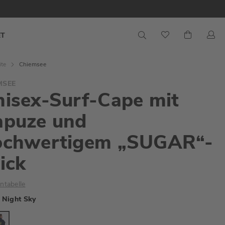
S
Mein War
ET
ite
Chiemsee
MSEE
isex-Surf-Cape mit
apuze und
ochwertigem „SUGAR“-
ick
ntabelle
Night Sky