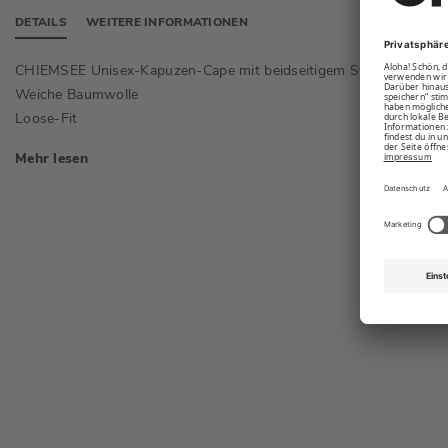
DETAILS
WEITERE INFORMATIONEN
CHIEMSEE Unisex-Kapuzen-Cape mit beidseitigem Stick
Ohne Är
Weiche Baumwolle
Seitlic
Loose-Fit
Mehr lesen