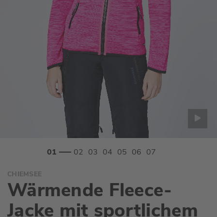
Zum
CHIEMSEE
Anfang
Wärmende Fleece-
der
Bildgalerie
Jacke mit sportlichem
springen