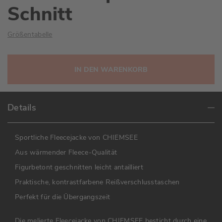
Schnitt
Größentabelle
IN DEN WARENKORB
Details
Sportliche Fleecejacke von CHIEMSEE
Aus wärmender Fleece-Qualität
Figurbetont geschnitten leicht antailliert
Praktische, kontrastfarbene Reißverschlusstaschen
Perfekt für die Übergangszeit
Die melierte Fleecejacke von CHIEMSEE besticht durch eine