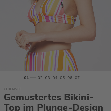
Zum
CHIEMSEE
Anfang
Gemustertes Bikini-
der
Bildgalerie
Top im Plunge-Design
springen