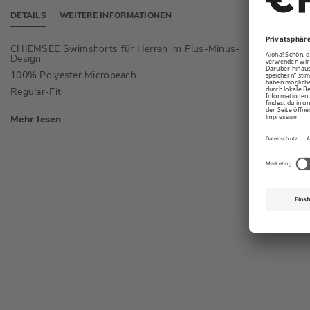
DETAILS
WEITERE INFORMATIONEN
CHIEMSEE Swimshorts für Herren im Plus-Minus-
Bund mi
Design
Gesäßta
100% Polyester Micropeach
Regular-Fit
Mehr lesen