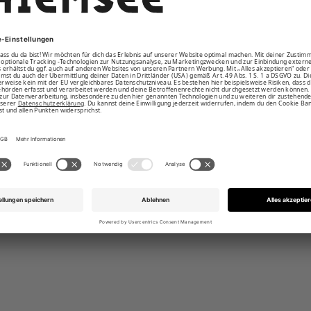
t Außenkordel in Kontrastfarbe
sche und Innenslip