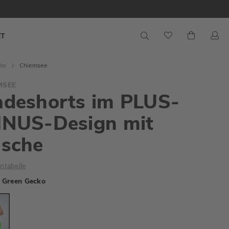
S
Mein War
ET
ite
Chiemsee
MSEE
adeshorts im PLUS-
INUS-Design mit
asche
ntabelle
Green Gecko