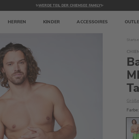
✨
WERDE TEIL DER CHIEMSEE FAMILY
✨
HERREN
KINDER
ACCESSOIRES
OUTL
Startse
CHIE
B
M
T
Größe
Farbe