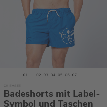
Zum
CHIEMSEE
Anfang
Badeshorts mit Label-
der
Bildgalerie
Symbol und Taschen
springen