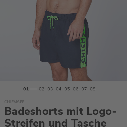
Zum
CHIEMSEE
Anfang
Badeshorts mit Logo-
der
Bildgalerie
Streifen und Tasche
springen