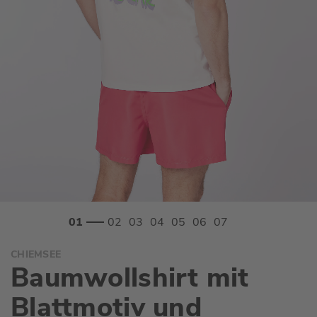
Zum
CHIEMSEE
Anfang
Baumwollshirt mit
der
Bildgalerie
Blattmotiv und
springen