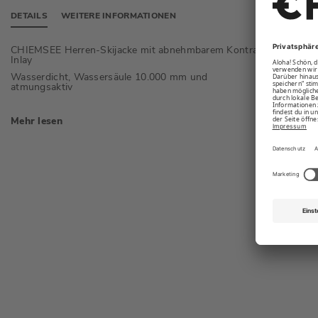
DETAILS
WEITERE INFORMATIONEN
CHIEMSEE Herren-Skijacke mit abnehmbarem Kontrast-
Regular
Inlay
Verstel
Wasserdicht, Wassersäule 10.000 mm und
Diverse
atmungsaktiv
Mehr lesen