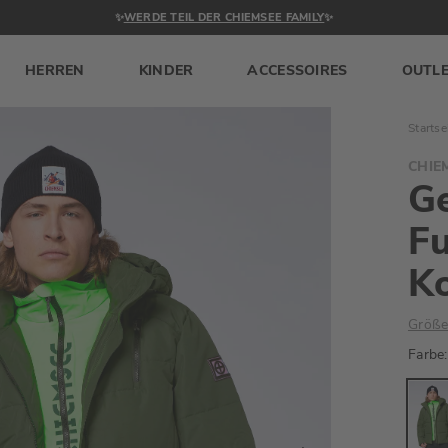
✨
WERDE TEIL DER CHIEMSEE FAMILY
✨
HERREN
KINDER
ACCESSOIRES
OUTL
Startse
CHIE
Ge
Fu
K
Größe
Farbe