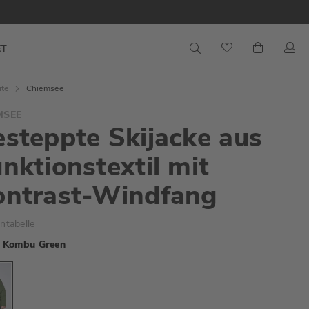
S
Mein War
ET
ite
Chiemsee
MSEE
steppte Skijacke aus
nktionstextil mit
ontrast-Windfang
ntabelle
Kombu Green