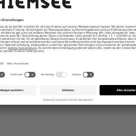
-Fit
lbare Kapuze und Frontzipper
 Zippertaschen